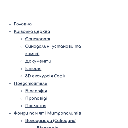
Головна
Київська церква
Єпископат
Синодальні установи та
комісії
Документи
Історія
3D екскурсія Софії
Предстоятель
Біографія
Проповіді
Послання
Фонди пам’яті Митрополитів
Володимира (Сабодана)