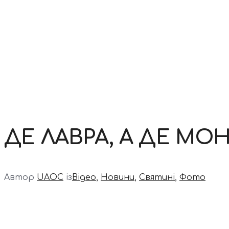
Контакти
ДЕ ЛАВРА, А ДЕ МО
Автор
UAOC
із
Відео
,
Новини
,
Святині
,
Фото