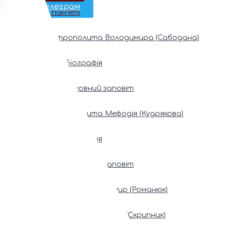
Наш Телеграм
Фонди пам’яті
Митрополита Володимира (Сабодана)
Біографія
Духовний заповіт
Митрополита Мефодія (Кудрякова)
Біографія
Духовний заповіт
Патріарх Володимир (Романюк)
Патріарх Мстислав (Скрипник)