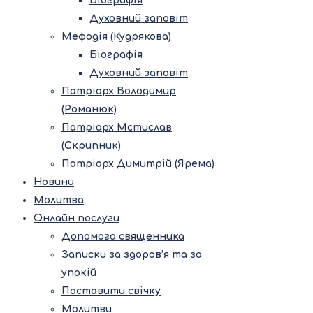
Біографія
Духовний заповіт
Мефодія (Кудрякова)
Біографія
Духовний заповіт
Патріарх Володимир
(Романюк)
Патріарх Мстислав
(Скрипник)
Патріарх Димитрій (Ярема)
Новини
Молитва
Онлайн послуги
Допомога священника
Записки за здоров’я та за
упокій
Поставити свічку
Молитви