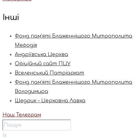
Інші
Фонд пам’яті Блаженнішого Митрополита
Мефодія
Андріївська Церква
Офіційний сайт ПЦУ
Вселенський Патріархат
Фонд пам’яті Блаженнішого Митрополита
Володимира
Щедрик – Церковна Лавка
Наш Телеграм
із