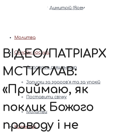
Патріарх Димитрій (Ярема)
Новини
Молитва
ВІДЕО/ПАТРІАРХ
Онлайн послуги
МСТИСЛАВ:
Допомога священника
Записки за здоров’я та за упокій
«Приймаю, як
Поставити свічку
поклик Божого
Молитви
проводу і не
Календар