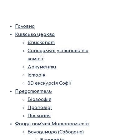
Головна
Київська церква
Єпископат
Синодальні установи та
комісії
Документи
Історія
3D екскурсія Софії
Предстоятель
Біографія
Проповіді
Послання
Фонди пам’яті Митрополитів
Володимира (Сабодана)