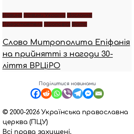
Новини
Новини України
Послання
Предстоятель
Проповіді
Фото
Слово Митрополита Епіфанія
на прийнятті з нагоди 30-
ліття ВРЦіРО
Поділитися новинами
© 2000-2026 Українська православна
церква (ПЦУ)
Всі права захищені.