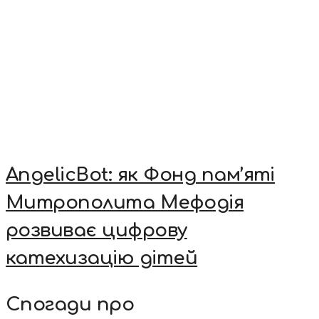
AngelicBot: як Фонд пам’яті
Митрополита Мефодія
розвиває цифрову
катехизацію дітей
Спогади про