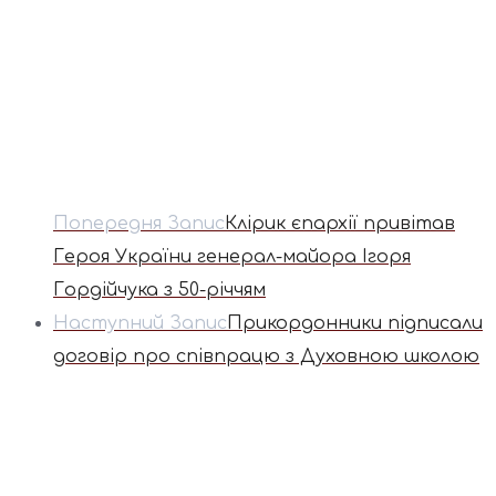
Попередня Запис
Клірик єпархії привітав
Героя України генерал-майора Ігоря
Гордійчука з 50-річчям
Наступний Запис
Прикордонники підписали
договір про співпрацю з Духовною школою