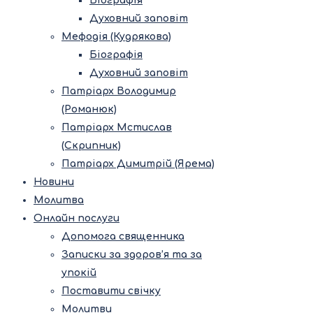
Біографія
Духовний заповіт
Мефодія (Кудрякова)
Біографія
Духовний заповіт
Патріарх Володимир
(Романюк)
Патріарх Мстислав
(Скрипник)
Патріарх Димитрій (Ярема)
Новини
Молитва
Онлайн послуги
Допомога священника
Записки за здоров’я та за
упокій
Поставити свічку
Молитви