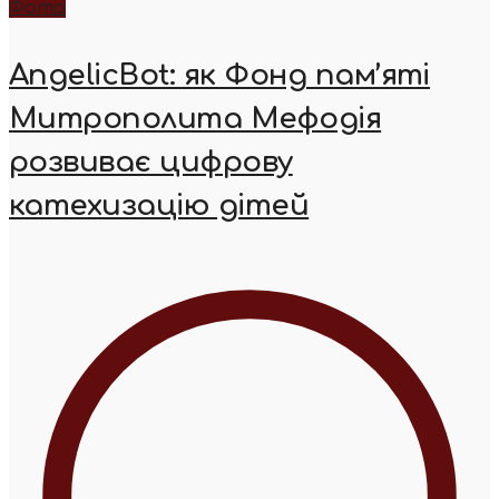
Фото
AngelicBot: як Фонд пам’яті
Митрополита Мефодія
розвиває цифрову
катехизацію дітей