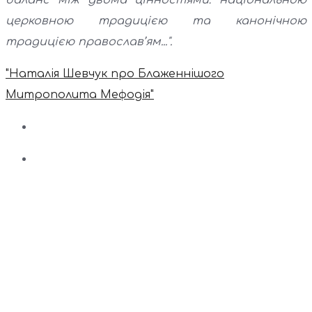
церковною традицією та канонічною
традицією православ’ям...".
"Наталія Шевчук про Блаженнішого
Митрополита Мефодія"