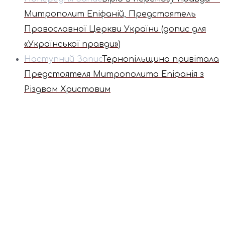
Митрополит Епіфаній, Предстоятель
Православної Церкви України (допис для
«Української правди»)
Наступний Запис
Тернопільщина привітала
Предстоятеля Митрополита Епіфанія з
Різдвом Христовим