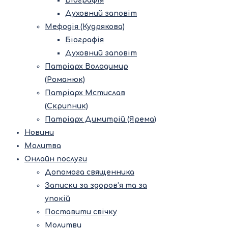
Біографія
Духовний заповіт
Мефодія (Кудрякова)
Біографія
Духовний заповіт
Патріарх Володимир
(Романюк)
Патріарх Мстислав
(Скрипник)
Патріарх Димитрій (Ярема)
Новини
Молитва
Онлайн послуги
Допомога священника
Записки за здоров’я та за
упокій
Поставити свічку
Молитви