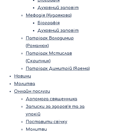
Біографія
Духовний заповіт
Мефодія (Кудрякова)
Біографія
Духовний заповіт
Патріарх Володимир
(Романюк)
Патріарх Мстислав
(Скрипник)
Патріарх Димитрій (Ярема)
Новини
Молитва
Онлайн послуги
Допомога священника
Записки за здоров’я та за
упокій
Поставити свічку
Молитви