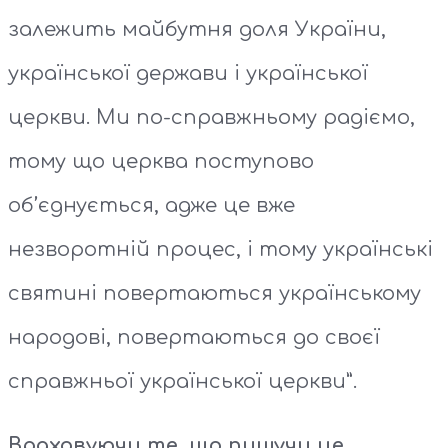
залежить майбутня доля України,
української держави і української
церкви. Ми по-справжньому радіємо,
тому що церква поступово
об’єднується, адже це вже
незворотній процес, і тому українські
святині повертаються українському
народові, повертаються до своєї
справжньої української церкви”.
Враховуючи те, що пишучи це