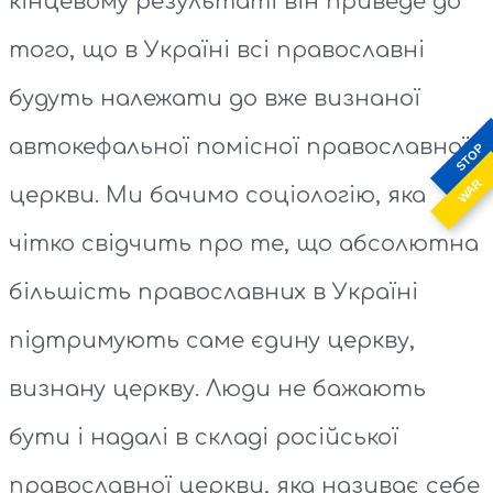
кінцевому результаті він приведе до
того, що в Україні всі православні
будуть належати до вже визнаної
автокефальної помісної православної
STOP
WAR
церкви. Ми бачимо соціологію, яка
чітко свідчить про те, що абсолютна
більшість православних в Україні
підтримують саме єдину церкву,
визнану церкву. Люди не бажають
бути і надалі в складі російської
православної церкви, яка називає себе