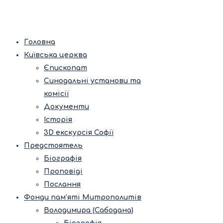
Головна
Київська церква
Єпископат
Синодальні установи та
комісії
Документи
Історія
3D екскурсія Софії
Предстоятель
Біографія
Проповіді
Послання
Фонди пам’яті Митрополитів
Володимира (Сабодана)