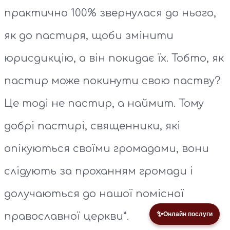
практично 100% звернулася до нього,
як до пастиря, щоби змінити
юрисдикцію, а він покидає їх. Тобто, як
пастир може покинути свою паству?
Це тоді не пастир, а наймит. Тому
добрі пастирі, священники, які
опікуються своїми громадами, вони
слідують за проханням громади і
долучаються до нашої помісної
✨
православної церкви”.
Онлайн послуги