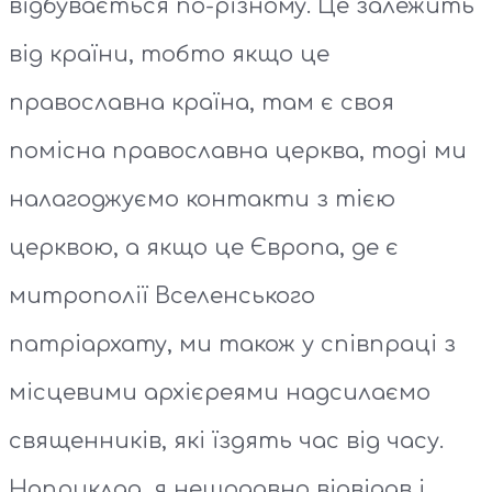
відбувається по-різному. Це залежить
від країни, тобто якщо це
православна країна, там є своя
помісна православна церква, тоді ми
налагоджуємо контакти з тією
церквою, а якщо це Європа, де є
митрополії Вселенського
патріархату, ми також у співпраці з
місцевими архієреями надсилаємо
священників, які їздять час від часу.
Наприклад, я нещодавно відвідав і