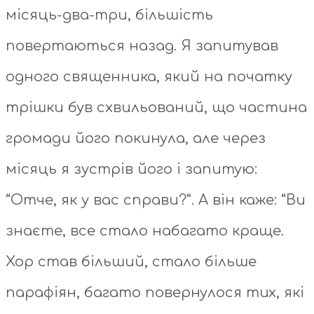
місяць-два-три, більшість
повертаються назад. Я запитував
одного священника, який на початку
трішки був схвильований, що частина
громади його покинула, але через
місяць я зустрів його і запитую:
“Отче, як у вас справи?”. А він каже: “Ви
знаєте, все стало набагато краще.
Хор став більший, стало більше
парафіян, багато повернулося тих, які