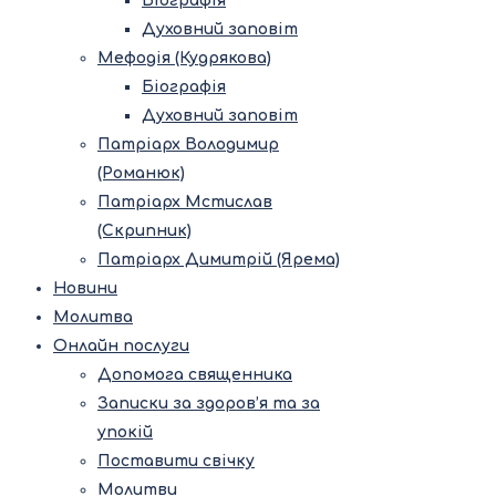
Біографія
Духовний заповіт
Мефодія (Кудрякова)
Біографія
Духовний заповіт
Патріарх Володимир
(Романюк)
Патріарх Мстислав
(Скрипник)
Патріарх Димитрій (Ярема)
Новини
Молитва
Онлайн послуги
Допомога священника
Записки за здоров’я та за
упокій
Поставити свічку
Молитви