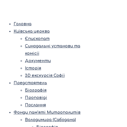
Головна
Київська церква
Єпископат
Синодальні установи та
комісії
Документи
Історія
3D екскурсія Софії
Предстоятель
Біографія
Проповіді
Послання
Фонди пам’яті Митрополитів
Володимира (Сабодана)