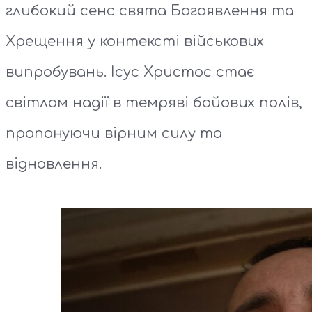
глибокий сенс свята Богоявлення та
Хрещення у контексті військових
випробувань. Ісус Христос стає
світлом надії в темряві бойових полів,
пропонуючи вірним силу та
відновлення.