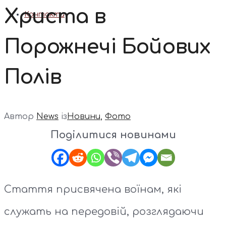
Христа в
Контакти
Порожнечі Бойових
Полів
Автор
News
із
Новини
,
Фото
Поділитися новинами
Стаття присвячена воїнам, які
служать на передовій, розглядаючи