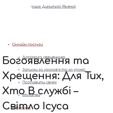
Патріарх Димитрій (Ярема)
Новини
Молитва
Онлайн послуги
Богоявлення та
Допомога священника
Записки за здоров’я та за упокій
Хрещення: Для Тих,
Поставити свічку
Хто В службі –
Молитви
Світло Ісуса
Календар