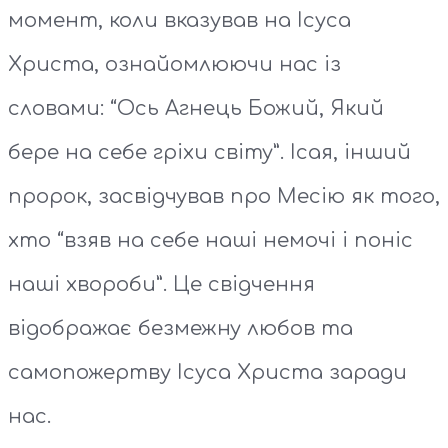
момент, коли вказував на Ісуса
Христа, ознайомлюючи нас із
словами: “Ось Агнець Божий, Який
бере на себе гріхи світу”. Ісая, інший
пророк, засвідчував про Месію як того,
хто “взяв на себе наші немочі і поніс
наші хвороби”. Це свідчення
відображає безмежну любов та
самопожертву Ісуса Христа заради
нас.